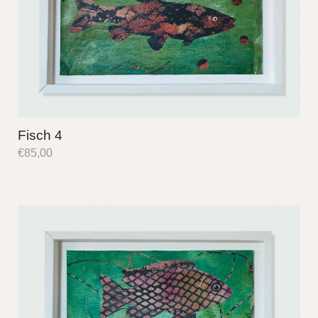
Fisch 4
€
85,00