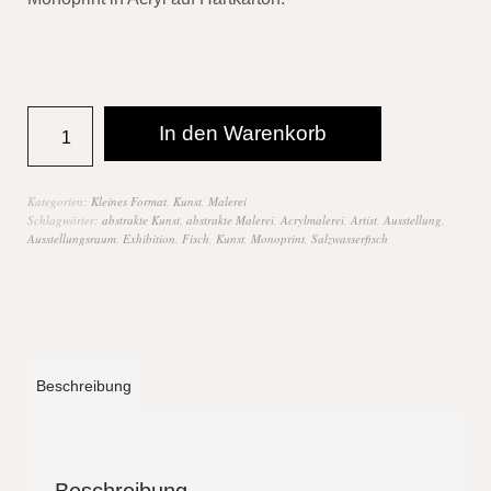
In den Warenkorb
Kategorien:
Kleines Format
,
Kunst
,
Malerei
Schlagwörter:
abstrakte Kunst
,
abstrakte Malerei
,
Acrylmalerei
,
Artist
,
Ausstellung
,
Ausstellungsraum
,
Exhibition
,
Fisch
,
Kunst
,
Monoprint
,
Salzwasserfisch
Beschreibung