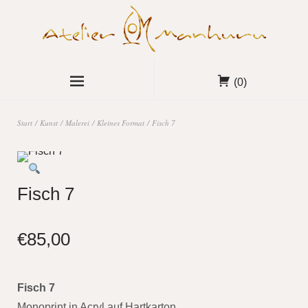
(0)
Start
/
Kunst
/
Malerei
/
Kleines Format
/ Fisch 7
Fisch 7
€
85,00
Fisch 7
Monoprint in Acryl auf Hartkarton.