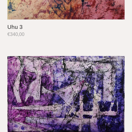
Uhu 3
€
340,00