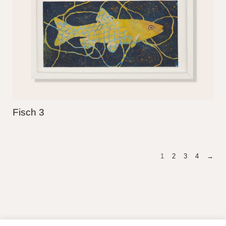
Fisch 3
1
2
3
4
→