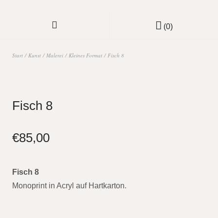
(0)
Start
/
Kunst
/
Malerei
/
Kleines Format
/ Fisch 8
Fisch 8
€
85,00
Fisch 8
Monoprint in Acryl auf Hartkarton.