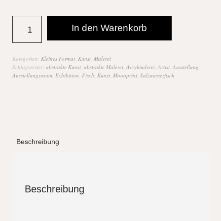
In den Warenkorb
Kategorien:
Kleines Format
,
Kunst
,
Malerei
Schlagwörter:
abstrakte Kunst
,
abstrakte Malerei
,
Acrylmalerei
,
Artist
,
Ausstellung
,
Ausstellungsraum
,
Exhibition
,
Fisch
,
Kunst
,
Monoprint
,
Salzwasserfisch
Beschreibung
Beschreibung