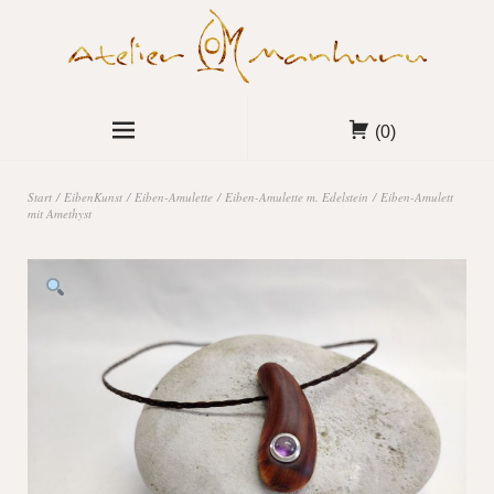
(0)
Start
/
EibenKunst
/
Eiben-Amulette
/
Eiben-Amulette m. Edelstein
/ Eiben-Amulett
mit Amethyst