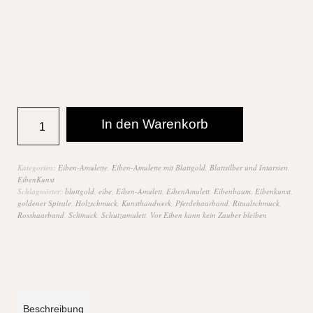
In den Warenkorb
Kategorien:
Eiben-Amulette
,
Eiben-Amulette mit Blattgold, Blattsilber und Intarsien
,
EibenKunst
Schlagwörter:
blattgold
,
eibe
,
Eiben-Amulett
,
EibenAmulett
,
Eibenbaum
,
Eibenkunst
,
goldener Spirale
,
Holzschmuck
,
Kunsthandwerk
,
Pferdehaarband
,
Ritualschmuck
,
Rosshaarband
,
Schmuck
,
Schutzamulett
,
Vor Eiben kann kein Zauber bleiben
Beschreibung