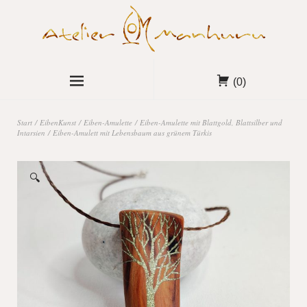
(0)
Start
/
EibenKunst
/
Eiben-Amulette
/
Eiben-Amulette mit Blattgold, Blattsilber und
Intarsien
/ Eiben-Amulett mit Lebensbaum aus grünem Türkis
🔍