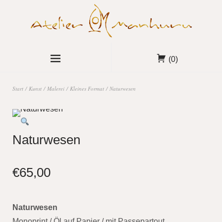
(0)
Start
/
Kunst
/
Malerei
/
Kleines Format
/ Naturwesen
Naturwesen
€
65,00
Naturwesen
Monoprint / Öl auf Papier / mit Passepartout