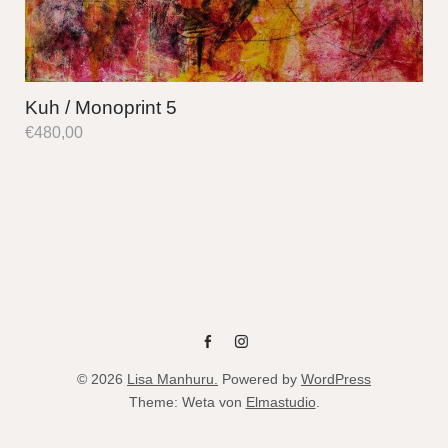
Kuh / Monoprint 5
€
480,00
fb
instag
© 2026
Lisa Manhuru.
Powered by
WordPress
Theme: Weta von
Elmastudio
.