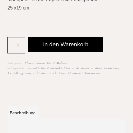
25 x19 cm
In den Warenkorb
Kategorien:
Kleines Format
,
Kunst
,
Malerei
Schlagwörter:
abstrakte Kunst
,
abstrakte Malerei
,
Acrylmalerei
,
Artist
,
Ausstellung
,
Ausstellungsraum
,
Exhibition
,
Fisch
,
Kunst
,
Monoprint
,
Naturwesen
Beschreibung