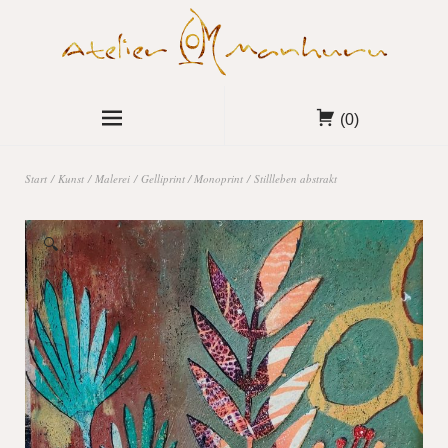
(0)
Start
/
Kunst
/
Malerei
/
Gelliprint / Monoprint
/ Stillleben abstrakt
🔍