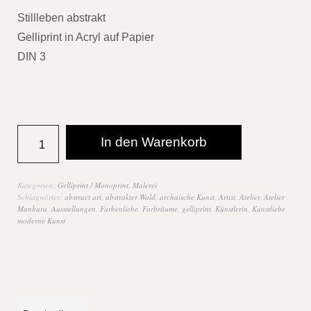
Stillleben abstrakt
Gelliprint in Acryl auf Papier
DIN 3
In den Warenkorb
Kategorien:
Gelliprint / Monoprint
,
Malerei
Schlagwörter:
abstract art
,
abstrakter Wald
,
archaische Kunst
,
Artist
,
Atelier
,
Atelier
Manhuru
,
Ausstellungen
,
Farbenliebe
,
Farbräume
,
gelliprint
,
Künstlerin
,
Kunstliebe
,
moderne Kunst