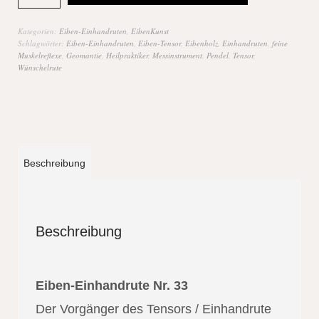
Kategorien:
Eiben-Einhandruten
,
EibenKunst
Schlagwörter:
Eiben-Einhandruten
,
Eiben-Tensor
,
Eibenholz
,
Einhandruten
,
feine
Muskelreflexe
,
Geomantie
,
Heilpraktiker
,
Messinstrument
,
Pendel
,
Tensor
,
Wünschelrute
Beschreibung
Beschreibung
Eiben-Einhandrute Nr. 33
Der Vorgänger des Tensors / Einhandrute