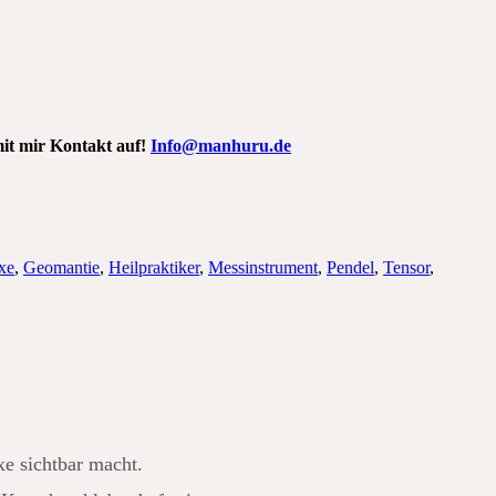
mit mir Kontakt auf!
Info@manhuru.de
xe
,
Geomantie
,
Heilpraktiker
,
Messinstrument
,
Pendel
,
Tensor
,
xe sichtbar macht.