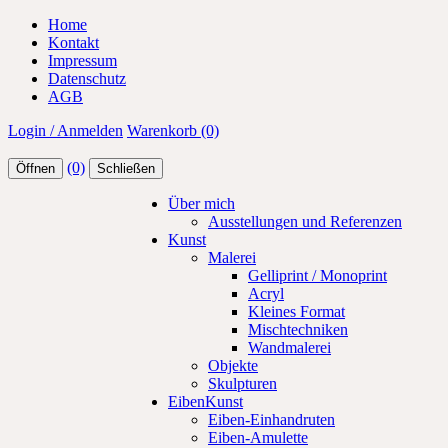
Home
Kontakt
Impressum
Datenschutz
AGB
Login / Anmelden
Warenkorb (0)
(0)
Öffnen
Schließen
Über mich
Ausstellungen und Referenzen
Kunst
Malerei
Gelliprint / Monoprint
Acryl
Kleines Format
Mischtechniken
Wandmalerei
Objekte
Skulpturen
EibenKunst
Eiben-Einhandruten
Eiben-Amulette