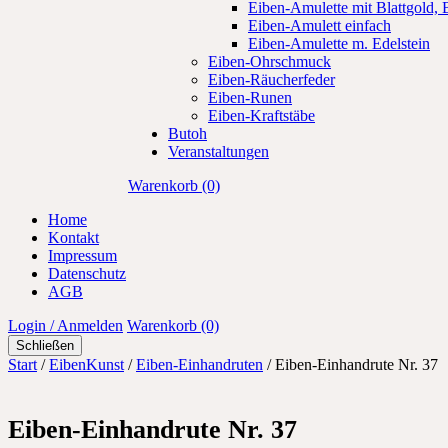
Eiben-Amulette mit Blattgold, B
Eiben-Amulett einfach
Eiben-Amulette m. Edelstein
Eiben-Ohrschmuck
Eiben-Räucherfeder
Eiben-Runen
Eiben-Kraftstäbe
Butoh
Veranstaltungen
Warenkorb (0)
Home
Kontakt
Impressum
Datenschutz
AGB
Login / Anmelden
Warenkorb (0)
Schließen
Start
/
EibenKunst
/
Eiben-Einhandruten
/ Eiben-Einhandrute Nr. 37
Eiben-Einhandrute Nr. 37