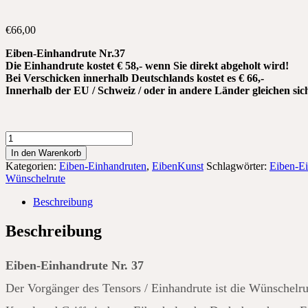
€
66,00
Eiben-Einhandrute Nr.37
Die Einhandrute kostet € 58,- wenn Sie direkt abgeholt wird!
Bei Verschicken innerhalb Deutschlands kostet es € 66,-
Innerhalb der EU / Schweiz / oder in andere Länder gleichen sic
Eiben-
Einhandrute
In den Warenkorb
Nr.
Kategorien:
Eiben-Einhandruten
,
EibenKunst
Schlagwörter:
Eiben-E
37
Wünschelrute
Menge
Beschreibung
Beschreibung
Eiben-Einhandrute Nr. 37
Der Vorgänger des Tensors / Einhandrute ist die Wünschelrute