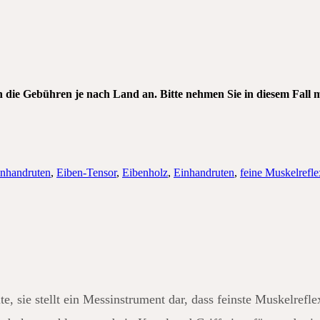
h die Gebühren je nach Land an. Bitte nehmen Sie in diesem Fall 
inhandruten
,
Eiben-Tensor
,
Eibenholz
,
Einhandruten
,
feine Muskelrefle
, sie stellt ein Messinstrument dar, dass feinste Muskelrefle