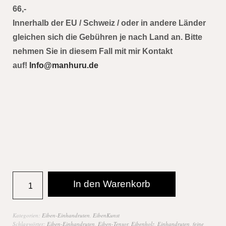
66,-
Innerhalb der EU / Schweiz / oder in andere Länder
gleichen sich die Gebühren je nach Land an. Bitte
nehmen Sie in diesem Fall mit mir Kontakt
auf!
Info@manhuru.de
In den Warenkorb
Kategorien:
Eiben-Einhandruten
,
EibenKunst
Schlagwörter:
Eiben-Einhandruten
,
Eiben-Tensor
,
Eibenholz
,
Einhandruten
,
feine