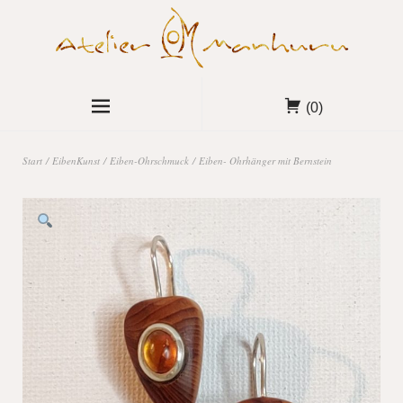
(0)
Start
/
EibenKunst
/
Eiben-Ohrschmuck
/ Eiben- Ohrhänger mit Bernstein