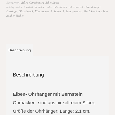
Kategorien:
Eiben-Ohrschmuck
,
EibenKunst
Schlagwörter:
Amulett
,
Bernstein
,
eibe
,
Eibenbaum
,
Eibenwurzel
,
Ohranhänger
,
Ohrringe
,
Ohrschmuck
,
Ritualschmuck
,
Schmuck
,
Schutzamulett
,
Vor Eiben kann kein
Zauber bleiben
Beschreibung
Beschreibung
Eiben- Ohrhänger mit Bernstein
Ohrhacken sind aus nickelfreiem Silber.
Größe der Ohrhänger: Lange: 2,1 cm,