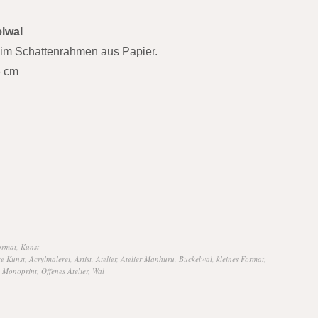
lwal
 im Schattenrahmen aus Papier.
6 cm
ormat
,
Kunst
te Kunst
,
Acrylmalerei
,
Artist
,
Atelier
,
Atelier Manhuru
,
Buckelwal
,
kleines Format
,
,
Monoprint
,
Offenes Atelier
,
Wal