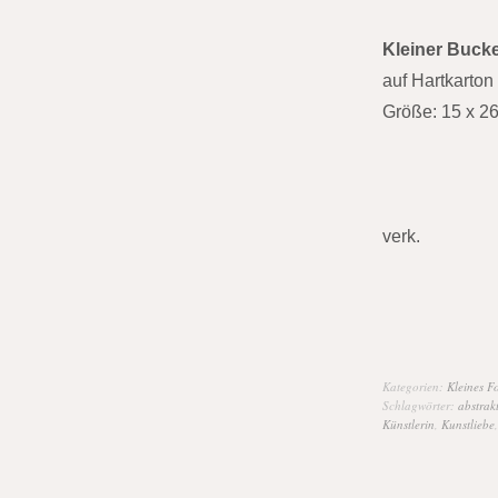
Kleiner Bucke
auf Hartkarton
Größe: 15 x 2
verk.
Kategorien:
Kleines F
Schlagwörter:
abstrak
Künstlerin
,
Kunstliebe