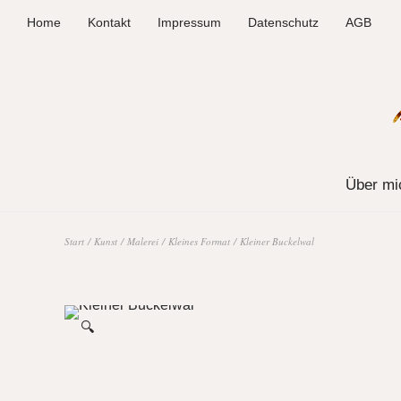
Home
Kontakt
Impressum
Datenschutz
AGB
Über mi
Start
/
Kunst
/
Malerei
/
Kleines Format
/ Kleiner Buckelwal
🔍