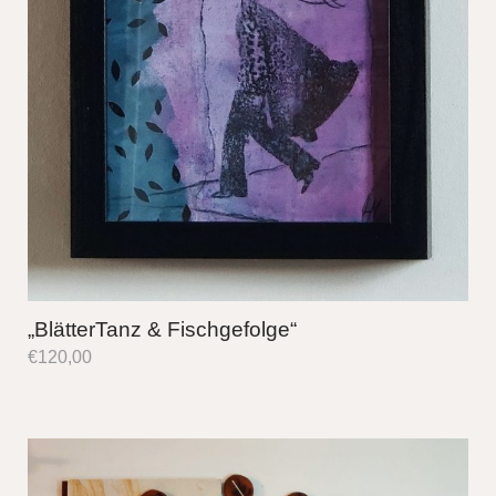
„BlätterTanz & Fischgefolge“
€
120,00