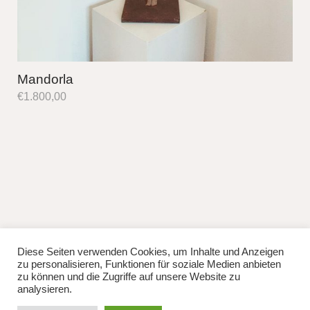
Mandorla
€
1.800,00
Diese Seiten verwenden Cookies, um Inhalte und Anzeigen
fb
instag
zu personalisieren, Funktionen für soziale Medien anbieten
© 2026
Lisa Manhuru.
Powered by
WordPress
zu können und die Zugriffe auf unsere Website zu
Theme: Weta von
Elmastudio
.
analysieren.