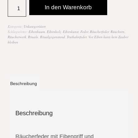
In den Warenkorb
Kategorie:
Unkategorisiert
Schlagwörter:
Eibenbaum
,
Eibenholz
,
Eibenkunst
,
Feder
,
Räucherfeder
,
Räuchern
,
Räucherwerk
,
Rituale
,
Ritualgegenstand
,
Truthahnfeder
,
Vor Eiben kann kein Zauber
bleiben
Beschreibung
Beschreibung
Räucherfeder mit Eibengriff und