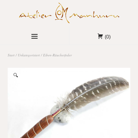
(0)
Start
/
Unkategorisiert
/ Eiben-Räucherfeder
🔍