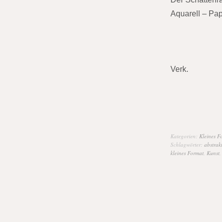
Aquarell – Pap
Verk.
Kategorien:
Kleines F
Schlagwörter:
abstrak
kleines Format
,
Kunst