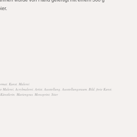
ier.
ormat
,
Kunst
,
Malerei
te Malerei
,
Acrylmalerei
,
Artist
,
Ausstellung
,
Ausstellungsraum
,
Bild
,
freie Kunst
,
,
Künstlerin
,
Mariengras
,
Monoprint
,
Stier