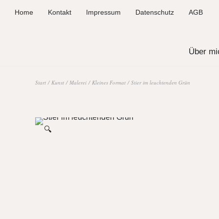
Home
Kontakt
Impressum
Datenschutz
AGB
Über mi
Start
/
Kunst
/
Malerei
/
Kleines Format
/ Stier im leuchtenden Grün
🔍