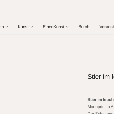
ch
Kunst
EibenKunst
Butoh
Veranst
Stier im
Stier im leuc
Monoprint in Ac
Der Schattenr