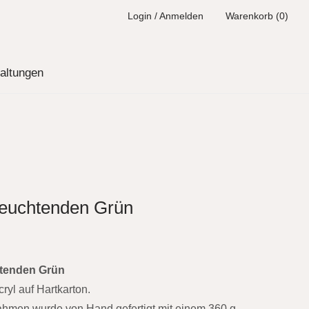
Login / Anmelden
Warenkorb (0)
altungen
 leuchtenden Grün
htenden Grün
ryl auf Hartkarton.
ahmen wurde von Hand gefertigt mit einem 360 g