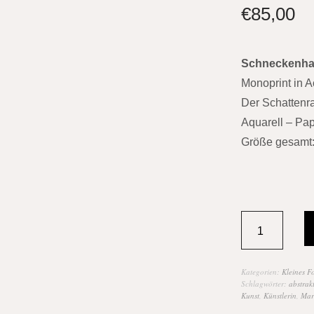
€
85,00
Schneckenha
Monoprint in Ac
Der Schattenr
Aquarell – Pap
Größe gesamt:
Kategorien:
Kleines F
Schlagwörter:
abstrak
Kunst
,
Künstlerin
,
Mar