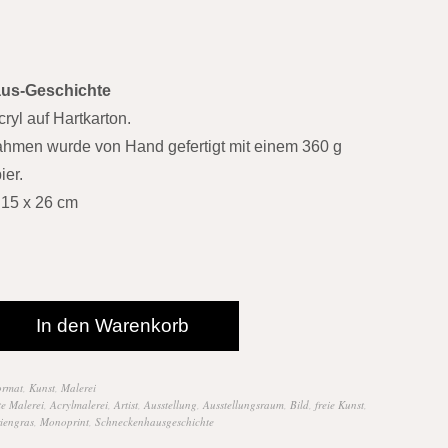
us-Geschichte
ryl auf Hartkarton.
ahmen wurde von Hand gefertigt mit einem 360 g
ier.
15 x 26 cm
In den Warenkorb
ormat
,
Kunst
,
Malerei
te Malerei
,
Acrylmalerei
,
Artist
,
Ausstellung
,
Ausstellungsraum
,
Bild
,
freie Kunst
,
iengras
,
Monoprint
,
Schneckenhausgeschichte